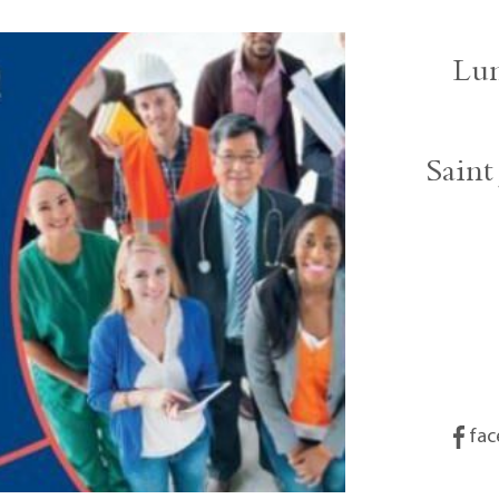
Lun
Saint
fac