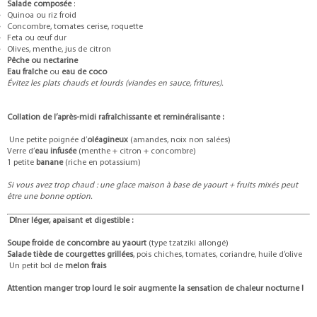
Salade composée
:
Quinoa ou riz froid
Concombre, tomates cerise, roquette
Feta ou œuf dur
Olives, menthe, jus de citron
Pêche ou nectarine
Eau fraîche
ou
eau de coco
Évitez les plats chauds et lourds (viandes en sauce, fritures).
Collation de l’après-midi rafraîchissante et reminéralisante :
Une petite poignée d’
oléagineux
(amandes, noix non salées)
Verre d’
eau infusée
(menthe + citron + concombre)
1 petite
banane
(riche en potassium)
Si vous avez trop chaud : une glace maison à base de yaourt + fruits mixés peut
être une bonne option.
Dîner léger, apaisant et digestible :
Soupe froide de concombre au yaourt
(type tzatziki allongé)
Salade tiède de courgettes grillées
, pois chiches, tomates, coriandre, huile d’olive
Un petit bol de
melon frais
Attention manger trop lourd le soir augmente la sensation de chaleur nocturne !