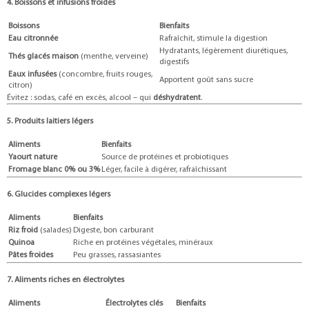
4. Boissons et infusions froides
Boissons
Bienfaits
Eau citronnée
Rafraîchit, stimule la digestion
Hydratants, légèrement diurétiques,
Thés glacés maison
(menthe, verveine)
digestifs
Eaux infusées
(concombre, fruits rouges,
Apportent goût sans sucre
citron)
Évitez : sodas, café en excès, alcool – qui
déshydratent
.
5. Produits laitiers légers
Aliments
Bienfaits
Yaourt nature
Source de protéines et probiotiques
Fromage blanc 0% ou 3%
Léger, facile à digérer, rafraîchissant
6. Glucides complexes légers
Aliments
Bienfaits
Riz froid
(salades)
Digeste, bon carburant
Quinoa
Riche en protéines végétales, minéraux
Pâtes froides
Peu grasses, rassasiantes
7. Aliments riches en électrolytes
Aliments
Électrolytes clés
Bienfaits