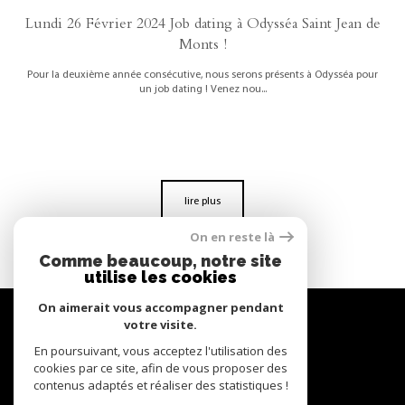
Lundi 26 Février 2024 Job dating à Odysséa Saint Jean de
Monts !
Pour la deuxième année consécutive, nous serons présents à Odysséa pour
un job dating ! Venez nou...
lire plus
On en reste là
Comme beaucoup, notre site
utilise les cookies
On aimerait vous accompagner pendant
Se
votre visite.
connecter
En poursuivant, vous acceptez l'utilisation des
cookies par ce site, afin de vous proposer des
espace propriétaire
contenus adaptés et réaliser des statistiques !