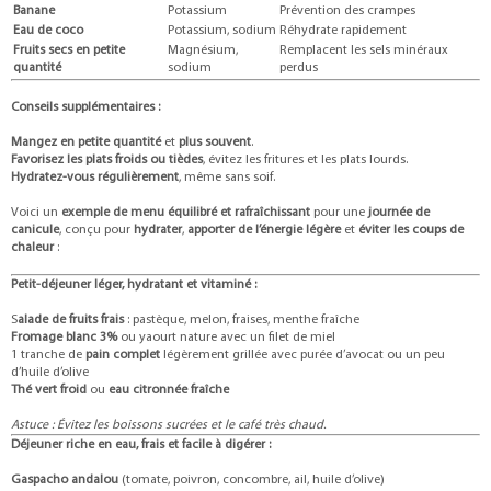
Banane
Potassium
Prévention des crampes
Eau de coco
Potassium, sodium
Réhydrate rapidement
Fruits secs en petite
Magnésium,
Remplacent les sels minéraux
quantité
sodium
perdus
Conseils supplémentaires :
Mangez en petite quantité
et
plus souvent
.
Favorisez les plats froids ou tièdes
, évitez les fritures et les plats lourds.
Hydratez-vous régulièrement
, même sans soif.
Voici un
exemple de menu équilibré et rafraîchissant
pour une
journée de
canicule
, conçu pour
hydrater
,
apporter de l’énergie légère
et
éviter les coups de
chaleur
:
Petit-déjeuner léger, hydratant et vitaminé :
S
alade de fruits frais
: pastèque, melon, fraises, menthe fraîche
Fromage blanc 3%
ou yaourt nature avec un filet de miel
1 tranche de
pain complet
légèrement grillée avec purée d’avocat ou un peu
d’huile d’olive
Thé vert froid
ou
eau citronnée fraîche
Astuce : Évitez les boissons sucrées et le café très chaud.
Déjeuner riche en eau, frais et facile à digérer :
Gaspacho andalou
(tomate, poivron, concombre, ail, huile d’olive)