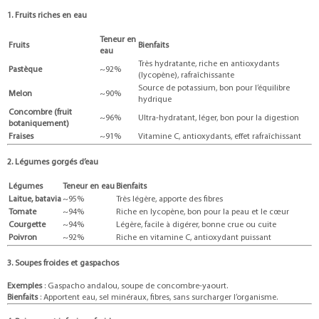
1. Fruits riches en eau
Teneur en
Fruits
Bienfaits
eau
Très hydratante, riche en antioxydants
Pastèque
~92%
(lycopène), rafraîchissante
Source de potassium, bon pour l’équilibre
Melon
~90%
hydrique
Concombre (fruit
~96%
Ultra-hydratant, léger, bon pour la digestion
botaniquement)
Fraises
~91%
Vitamine C, antioxydants, effet rafraîchissant
2. Légumes gorgés d’eau
Légumes
Teneur en eau
Bienfaits
Laitue, batavia
~95%
Très légère, apporte des fibres
Tomate
~94%
Riche en lycopène, bon pour la peau et le cœur
Courgette
~94%
Légère, facile à digérer, bonne crue ou cuite
Poivron
~92%
Riche en vitamine C, antioxydant puissant
3. Soupes froides et gaspachos
Exemples
: Gaspacho andalou, soupe de concombre-yaourt.
Bienfaits
: Apportent eau, sel minéraux, fibres, sans surcharger l’organisme.