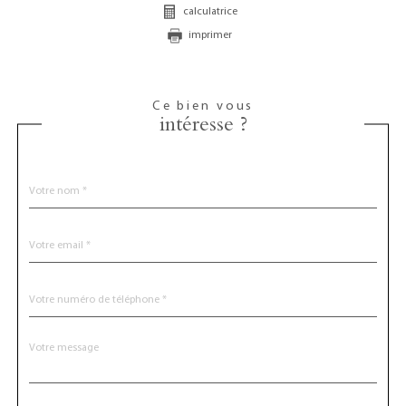
calculatrice
imprimer
Ce bien vous
intéresse ?
Nom
Fieldset
*
par
défaut
email
*
Téléphone
*
Message
Fieldset
*
par
défaut