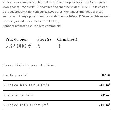
sur les risques auxquels ce bien est exposé sont disponibles sur les Géorisques :
www.georisques.gouv.fr" - Honoraires d'Agence Inclus de 5.33 % TTC à la charge
de l'acquéreur. Prix net vendeur 225.000 euros. Montant estimé des dépenses
annuelles d'énergie pour un usage standard entre 1080 et 1500 euros (Prix moyen
des énergies indexés sur le tarif 2021-22-23)
Annonce proposée par un agent commercial
Prix du bien
Pièce(s)
Chambre(s)
232 000 €
5
3
Caractéristiques du bien
85550
Code postal
Caractéristiques
Valeurs
74,83 m²
Surface habitable (m²)
436 m²
surface terrain
74,83 m²
Surface loi Carrez (m²)