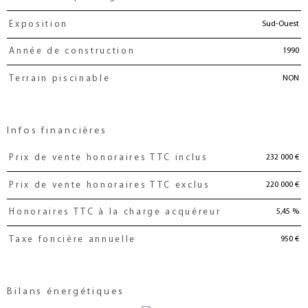
Sud-Ouest
Exposition
1990
Année de construction
NON
Terrain piscinable
Infos financières
232 000 €
Prix de vente honoraires TTC inclus
Caractéristiques
Valeurs
220 000 €
Prix de vente honoraires TTC exclus
5,45 %
Honoraires TTC à la charge acquéreur
950 €
Taxe foncière annuelle
Bilans énergétiques