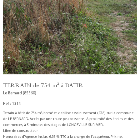
TERRAIN de 754 m² à BATIR
Le Bernard (85560)
Réf : 1314
Terrain à bâtir de 754 m², borné et viabilisé assainissement (TAE) sur la commune
de LE BERNARD. Accès par une route peu passante . A proximité des écoles et des
commerces, à 5 minutes des plages de LONGEVILLE SUR MER.
Libre de constructeur.
Honoraires d'Agence Inclus: 6.92 % TTC à la charge de l'acquéreur. Prix net