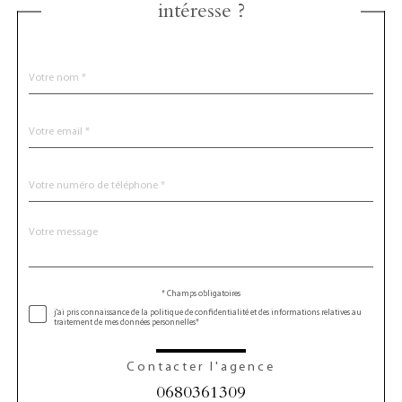
intéresse ?
Nom
Fieldset
*
par
défaut
email
*
Téléphone
*
Message
Fieldset
*
par
défaut
* Champs obligatoires
Validation
j'ai pris connaissance de la politique de confidentialité et des informations relatives au
traitement de mes données personnelles*
Contacter l'agence
0680361309