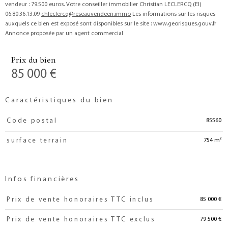
vendeur : 79.500 euros. Votre conseiller immobilier Christian LECLERCQ (EI)
06.80.36.13.09
chleclercq@reseauvendeen.immo
Les informations sur les risques
auxquels ce bien est exposé sont disponibles sur le site : www.georisques.gouv.fr
Annonce proposée par un agent commercial
Prix du bien
85 000 €
Caractéristiques du bien
85560
Code postal
Caractéristiques
Valeurs
754 m²
surface terrain
Infos financières
85 000 €
Prix de vente honoraires TTC inclus
Caractéristiques
Valeurs
79 500 €
Prix de vente honoraires TTC exclus