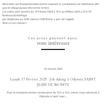
Alors bien sûr RéseauVendéen.immo soutient la candidature de Sallertaine afin
que le village puisse décrocher le titre.
Les votes sont ouverts du 19 Février 2024 à 10 h au 8 Mars 2024 à 23 h 59
ftvetvous.fr/levillage
par téléphone au 3245 (service 0.80 €/min + prix de l'appel)
Alors à vos claviers !
Ces actus peuvent aussi
vous intéresser
10 Janvier 2025
Lundi 17 Février 2025 : Job dating à Odysséa SAINT
JEAN DE MONTS
Pour la troisième année consécutive, de 10 h à 16 h, venez nous retrouver à
Odysséa à Saint Jean ...